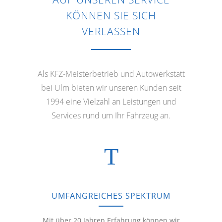
MEHR ERFAHREN
MEHR ERFAHREN
MEHR ERFAHREN
MEHR ERFAHREN
KÖNNEN SIE SICH
VERLASSEN
Als KFZ-Meisterbetrieb und Autowerkstatt
bei Ulm bieten wir unseren Kunden seit
1994 eine Vielzahl an Leistungen und
Services rund um Ihr Fahrzeug an.
UMFANGREICHES SPEKTRUM
Mit über 20 Jahren Erfahrung können wir