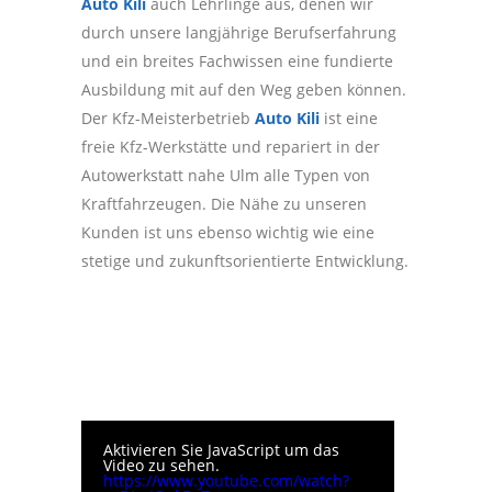
Auto Kili
auch Lehrlinge aus, denen wir
durch unsere langjährige Berufserfahrung
und ein breites Fachwissen eine fundierte
Ausbildung mit auf den Weg geben können.
Der Kfz-Meisterbetrieb
Auto Kili
ist eine
freie Kfz-Werkstätte und repariert in der
Autowerkstatt nahe Ulm alle Typen von
Kraftfahrzeugen. Die Nähe zu unseren
Kunden ist uns ebenso wichtig wie eine
stetige und zukunftsorientierte Entwicklung.
Aktivieren Sie JavaScript um das
Video zu sehen.
https://www.youtube.com/watch?