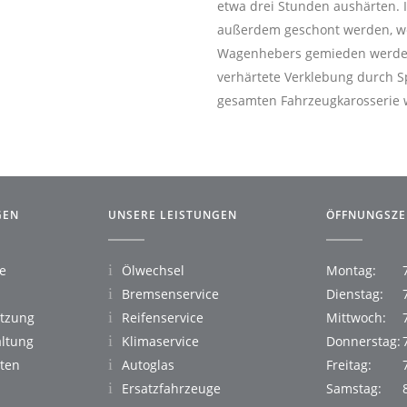
etwa drei Stunden aushärten. 
außerdem geschont werden, we
Wagenhebers gemieden werden s
verhärtete Verklebung durch 
gesamten Fahrzeugkarosserie w
GEN
UNSERE LEISTUNGEN
ÖFFNUNGSZE
e
Ölwechsel
Montag:
Bremsenservice
Dienstag:
etzung
Reifenservice
Mittwoch:
ltung
Klimaservice
Donnerstag:
iten
Autoglas
Freitag:
Ersatzfahrzeuge
Samstag: