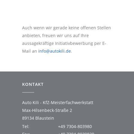
Auch wenn wir gerade keine offenen Stellen
anbieten, freuen wir uns auf Ihre
aussagekräftige Initiativbewerbung per E-
Mail an
info@autokili.de
.
KONTAKT
Auto Kili - KfZ-Meisterfachwerkstatt
Max-Hilsenbeck-Straße 2
89134 Blaustein
Tel:
+49 7304-803980